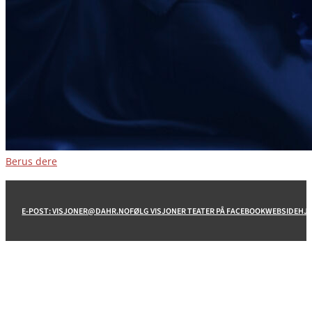
Berus dere
E-POST: VISJONER@DAHR.NO
FØLG VISJONER TEATER PÅ FACEBOOK
WEBSIDEHJ